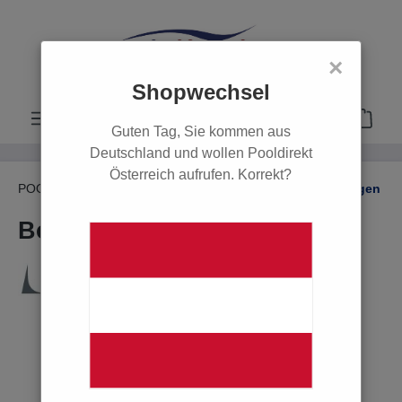
alt springen
×
Shopwechsel
Guten Tag, Sie kommen aus
Deutschland und wollen Pooldirekt
Österreich aufrufen. Korrekt?
POOL
PVC Rohre, Fittings & Zubehör
Winkel & Bögen
Bogen 90 Grad D 75
Bildergalerie überspringen