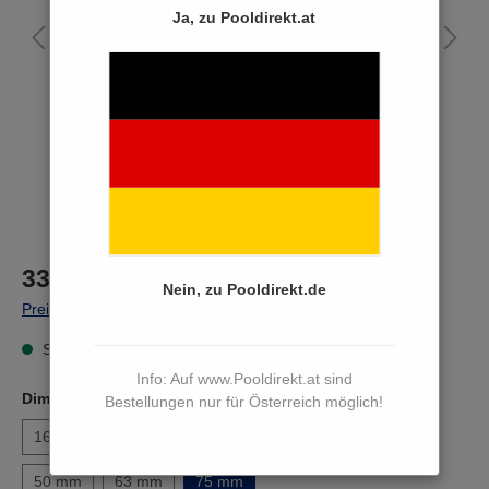
Ja, zu Pooldirekt.at
33,90 €*
Nein, zu Pooldirekt.de
Preise inkl. MwSt. zzgl. Versandkosten
Sofort versandfertig, Lieferzeit 3 bis 5 Werktage
Info: Auf www.Pooldirekt.at sind
Dimension D
Bestellungen nur für Österreich möglich!
16 mm
20 mm
25 mm
32 mm
40 mm
50 mm
63 mm
75 mm