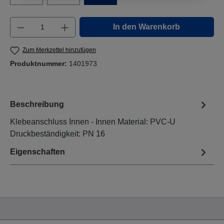
Produkt Anzahl: Gib den gewünschten Wert e
In den Warenkorb
Zum Merkzettel hinzufügen
Produktnummer:
1401973
Beschreibung
Klebeanschluss Innen - Innen Material: PVC-U
Druckbeständigkeit: PN 16
Eigenschaften