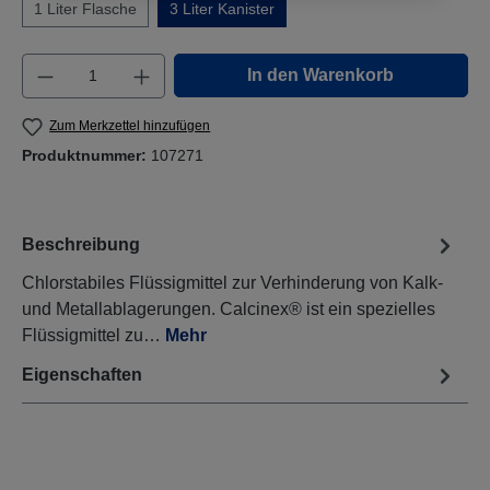
1 Liter Flasche
3 Liter Kanister
Produkt Anzahl: Gib den gewünschten Wert e
In den Warenkorb
Zum Merkzettel hinzufügen
Produktnummer:
107271
Beschreibung
Chlorstabiles Flüssigmittel zur Verhinderung von Kalk-
und Metallablagerungen. Calcinex® ist ein spezielles
Flüssigmittel zu…
Mehr
Eigenschaften