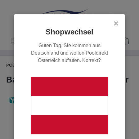
alt springen
×
Shopwechsel
Guten Tag, Sie kommen aus
Deutschland und wollen Pooldirekt
Österreich aufrufen. Korrekt?
POOL
Wasserpflege
Bayrol
Zusatzprodukte
Bayrol Calcinex flüssig 3 Liter
Bildergalerie überspringen