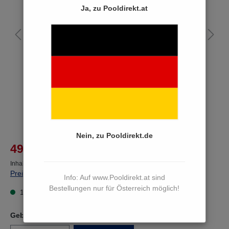
Ja, zu Pooldirekt.at
Nein, zu Pooldirekt.de
%
49,90 €*
54,48 €*
(8.41% von der UVP gespart)
Inhalt:
3 Liter
(16,63 €* / 1 Liter)
Preise inkl. MwSt. zzgl. Versandkosten
Info: Auf www.Pooldirekt.at sind
Bestellungen nur für Österreich möglich!
15 bis 17 Werktage
Gebindegröße