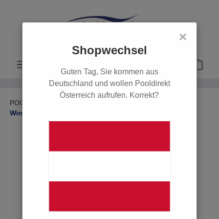
alt springen
×
Shopwechsel
Guten Tag, Sie kommen aus
Deutschland und wollen Pooldirekt
Österreich aufrufen. Korrekt?
POOL
WINTER FIT – Alles für die Pool-Einwinterung
Wintermittel
POOL
Poolsysteme
Filter & Pumpen
Innenhüllen
Einbauteile