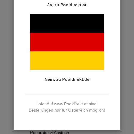
Ja, zu Pooldirekt.at
Poolleitern & Treppen
Poolheizungen
Poolabdeckungen
Poolüberdachungen
Wasserpflege
Poolreinigung
Poolzubehör
Nein, zu Pooldirekt.de
Beckenrandsteine
PVC Rohre, Fittings & Zubehör
Info: Auf www.Pooldirekt.at sind
Bestellungen nur für Österreich möglich!
Gegenschwimmanlagen
Schwimmbadfolien
Reparatur & Anstrich