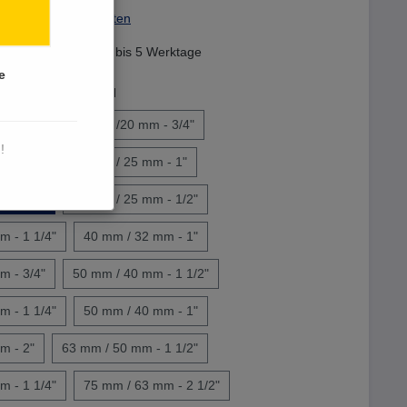
St. zzgl. Versandkosten
dfertig, Lieferzeit 3 bis 5 Werktage
e
m / d mm - AG Zoll
m - 3/8"
25 mm /20 mm - 3/4"
!
m - 1/2"
32 mm / 25 mm - 1"
m - 3/4"
32 mm / 25 mm - 1/2"
m - 1 1/4"
40 mm / 32 mm - 1"
m - 3/4"
50 mm / 40 mm - 1 1/2"
m - 1 1/4"
50 mm / 40 mm - 1"
m - 2"
63 mm / 50 mm - 1 1/2"
m - 1 1/4"
75 mm / 63 mm - 2 1/2"