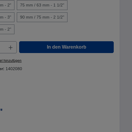
m - 2"
75 mm / 63 mm - 1 1/2"
m - 3"
90 mm / 75 mm - 2 1/2"
m - 2"
nzahl: Gib den gewünschten Wert ein oder
In den Warenkorb
el hinzufügen
er:
1402080
"