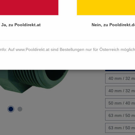
Inhalt:
1 Stück
Preise inkl. Mw
Sofort versan
Ja, zu Pooldirekt.at
Nein, zu Pooldirekt.d
Dimension D m
20 mm / 16 m
Info: Auf www.Pooldirekt.at sind Bestellungen nur für Österreich möglich
25 mm / 20 m
32 mm / 25 m
40 mm / 32 m
40 mm / 32 m
50 mm / 40 m
63 mm / 50 m
63 mm / 50 m