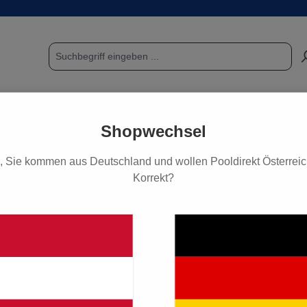
POOL & SAUNA
FUNDGRUBE / SCHNÄPPCHEN
PF
Shopwechsel
, Sie kommen aus Deutschland und wollen Pooldirekt Österreich
Korrekt?
duktionen
 D 32/25 x 3/4"
2,90 €*