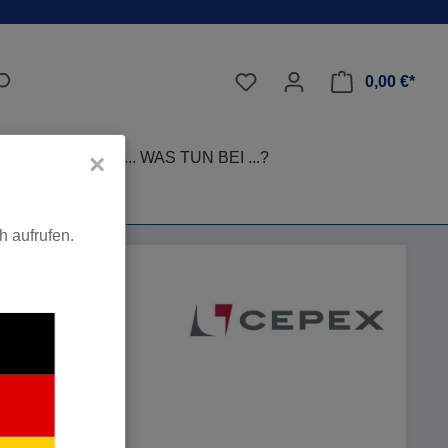
0,00 €*
LEGE-TIPPS
... WAS TUN BEI ...?
×
 aufrufen.