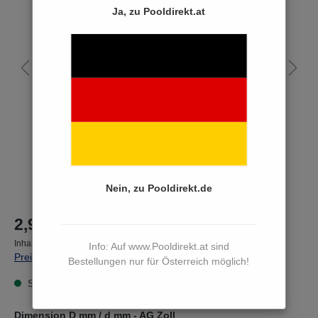
Ja, zu Pooldirekt.at
Nein, zu Pooldirekt.de
2,90 €*
Inhalt:
1 Stück
Info: Auf www.Pooldirekt.at sind
Preise inkl. MwSt. zzgl. Versandkosten
Bestellungen nur für Österreich möglich!
Sofort versandfertig, Lieferzeit 3 bis 5 Werktage
Dimension D mm / d mm - AG Zoll