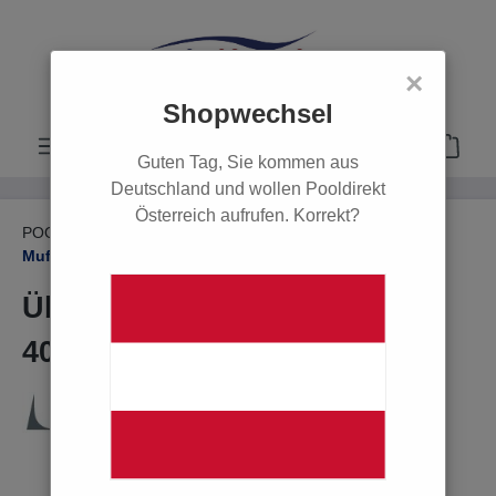
alt springen
×
Shopwechsel
Guten Tag, Sie kommen aus
Deutschland und wollen Pooldirekt
Österreich aufrufen. Korrekt?
POOL
PVC Rohre, Fittings & Zubehör
Muffen & Reduktionen
Übergangsmuffennippel D
40/32 x 1 1/4"
Bildergalerie überspringen