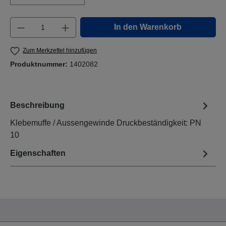
Produkt Anzahl: Gib den gewünschten Wert e
In den Warenkorb
Zum Merkzettel hinzufügen
Produktnummer:
1402082
Beschreibung
Klebemuffe / Aussengewinde Druckbeständigkeit: PN
10
Eigenschaften