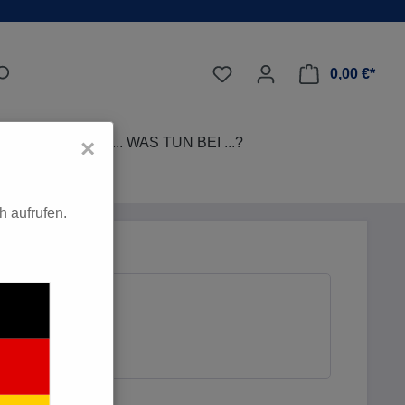
0,00 €*
LEGE-TIPPS
... WAS TUN BEI ...?
×
 aufrufen.