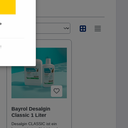
e
!
Bayrol Desalgin
Classic 1 Liter
Desalgin CLASSIC ist ein