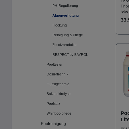
Phos
PH-Regulierung
Phos
lebe
Algenverhütung
für 
33,
dem
Flockung
entz
über
Reinigung & Pflege
inne
Woch
Zusatzprodukte
Begi
dosi
RESPECT by BAYROL
auch
empf
Pooltester
erne
Anwendun
Dosiertechnik
pro 
Sch
Flüssigchemie
lauf
Salzelektrolyse
Skim
zuge
Poolsalz
wiederho
Teic
Poo
Whirlpoolpflege
eing
Lit
Alge
Poolreinigung
Phos
Kris