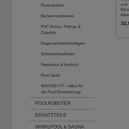
es i
und 
Poolzubehör
Desi
Elim
aus 
lebe
Beckenrandsteine
wäss
für 
sich
32,
dem
PVC Rohre, Fittings &
Gebr
entz
Zubehör
Ken
über
Prod
inne
Gef
Gegenschwimmanlagen
Kann
gege
eing
sein
Schwimmbadfolien
Alge
Haut
Phos
veru
Reparatur & Anstrich
es i
sch
Desi
Schä
Pool-Spaß
aus 
Wass
hydr
langf
WINTER FIT – Alles für
Reak
Wirk
die Pool-Einwinterung
Exal
234 
Salz
auf
die 
POOLROBOTER
Frei
gro
ver
Sch
ERSATZTEILE
Schu
neut
dung
Bei 
hutz
WHIRLPOOL & SAUNA
LV-E