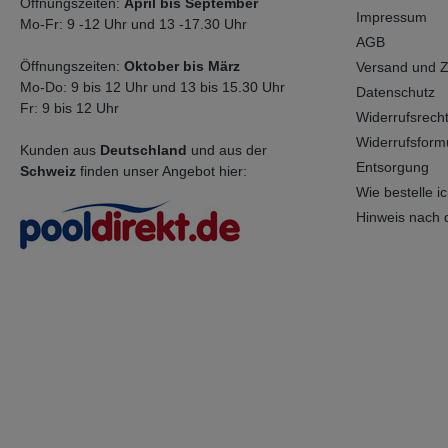
erfo
Öffnungszeiten:
April bis September
Impressum
Kenn
Mo-Fr: 9 -12 Uhr und 13 -17.30 Uhr
bere
AGB
die 
Öffnungszeiten:
Oktober bis März
Versand und 
gela
Mo-Do: 9 bis 12 Uhr und 13 bis 15.30 Uhr
Orig
Datenschutz
Fr: 9 bis 12 Uhr
auf
Widerrufsrech
Schu
Widerrufsform
Aug
Kunden aus
Deutschland
und aus der
tra
Entsorgung
Schweiz
finden unser Angebot hier:
KON
Wie bestelle ich
Eini
mit 
Hinweis nach 
vorh
nach
Weit
GIF
UM/A
Ents
Behä
örtl
nati
Vors
Gefa
GefS