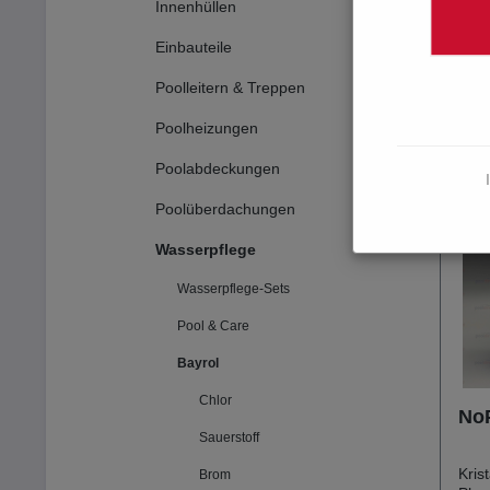
Innenhüllen
Herstel
Einbauteile
Poolleitern & Treppen
Poolheizungen
Poolabdeckungen
Poolüberdachungen
Wasserpflege
Wasserpflege-Sets
Pool & Care
Bayrol
Chlor
NoP
Sauerstoff
Kris
Brom