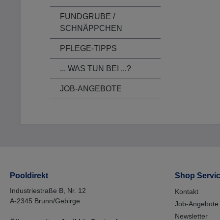
tra
ausr
KON
FUNDGRUBE /
ist s
Eini
Folg
SCHNÄPPCHEN
mit 
Exal
vorh
Exal
nach
PFLEGE-TIPPS
werd
Weit
dami
GIF
... WAS TUN BEI ...?
Lang
UM/A
Alge
Vers
Urla
JOB-ANGEBOTE
aufn
Überwi
Gefa
sich
GefS
Gebr
verw
Ken
stet
Prod
Prod
Gef
gege
sein
Aug
Pooldirekt
Shop Servi
Schä
Wass
Industriestraße B, Nr. 12
Kontakt
langf
A-2345 Brunn/Gebirge
Wirk
Job-Angebote
101 
Newsletter