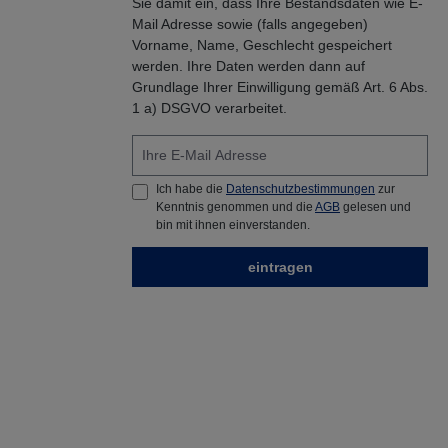
Sie damit ein, dass Ihre Bestandsdaten wie E-
ärztlicher Rat erforderlich,
Mail Adresse sowie (falls angegeben)
Verpackung oder
Kennzeichnungsetikett
Vorname, Name, Geschlecht gespeichert
bereithalten.P102 Darf nicht in
werden. Ihre Daten werden dann auf
die Hände von Kindern
Grundlage Ihrer Einwilligung gemäß Art. 6 Abs.
gelangen.P270 Bei Gebrauch
1 a) DSGVO verarbeitet.
nicht essen, trinken oder
rauchen.P273 Freisetzung in
die Umwelt vermeiden.P280
Schutzhandschuhe/
Augenschutz tragenP301 +
Ich habe die
Datenschutzbestimmungen
zur
P330 + P331 BEI
Kenntnis genommen und die
AGB
gelesen und
VERSCHLUCKEN: Mund
bin mit ihnen einverstanden.
ausspülen. KEIN Erbrechen
herbeiführen.P303 + P361 +
eintragen
P353 BEI BERÜHRUNG MIT
DER HAUT (oder dem Haar):
Alle kontaminierten
Kleidungsstücke sofort
ausziehen. Haut mit Wasser
abwaschen [oder
duschen].P305 + P351 + P338
BEI KONTAKT MIT DEN
AUGEN: Einige Minuten lang
behutsam mit Wasser spülen.