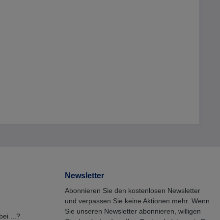
Bei Herstellung von Lösungen
Produkt immer ins Wasser
dosieren, nicht umgekehrt.
Flüssiges Antialgen-
Konzentrat, leicht schäumend,
pH-neutral.Kompatibel mit
allen
Desinfektionsmethoden.Enthäl
t: Quaternäre
Ammoniumverbindungen,
Benzyl-C12-16-alkyldimethyl-,
Chloride (220 mg/g). Produkt
sicher verwenden. Vor
Gebrauch stets
Kennzeichnung und
Produktinformationen
lesen.Gefahrenhinweise:H302
Gesundheitsschädlich bei
Verschlucken.H314 Verursacht
schwere Verätzungen der
Newsletter
Haut und schwere
Augenschäden.H410 Sehr
Abonnieren Sie den kostenlosen Newsletter
giftig für Wasserorganismen
und verpassen Sie keine Aktionen mehr. Wenn
mit langfristiger Wirkung.
Sie unseren Newsletter abonnieren, willigen
Sicherheitshinweise: P101 Ist
ei ...?