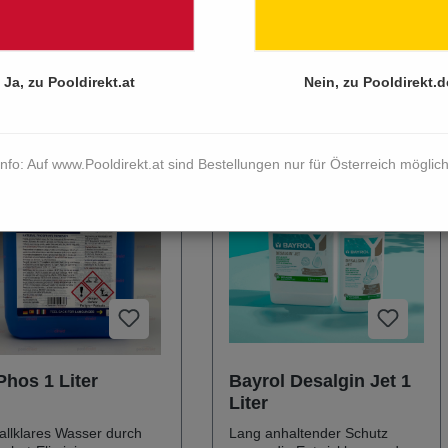
ler
Preis
Ja, zu Pooldirekt.at
Nein, zu Pooldirekt.d
Info: Auf www.Pooldirekt.at sind Bestellungen nur für Österreich möglich
hos 1 Liter
Bayrol Desalgin Jet 1
Liter
tallklares Wasser durch
Lang anhaltender Schutz