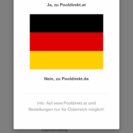
Poolleitern & Treppen
Ja, zu Pooldirekt.at
Poolheizungen
Poolabdeckungen
Poolüberdachungen
Wasserpflege
Wasserpflege-Sets
Pool & Care
Nein, zu Pooldirekt.de
Bayrol
Chlor
Sauerstoff
Info: Auf www.Pooldirekt.at sind
Bestellungen nur für Österreich möglich!
Brom
PH-Regulierung
Algenverhütung