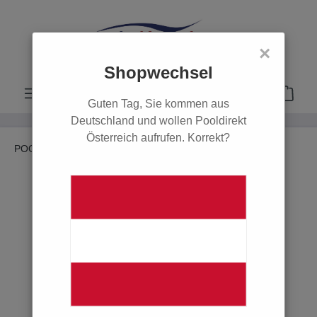
alt springen
×
Shopwechsel
Guten Tag, Sie kommen aus
Deutschland und wollen Pooldirekt
Österreich aufrufen. Korrekt?
POOL
Wasserpflege
Bayrol
Chlor
POOL
Poolsysteme
Filter & Pumpen
Innenhüllen
Einbauteile